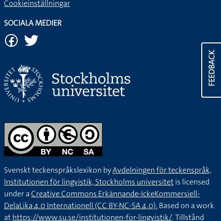
Cookieinställningar
SOCIALA MEDIER
FEEDBACK
Svenskt teckenspråkslexikon by
Avdelningen för teckenspråk,
Institutionen för lingvistik, Stockholms universitet
is licensed
under a
Creative Commons Erkännande-IckeKommersiell-
DelaLika 4.0 Internationell (CC BY-NC-SA 4.0).
Based on a work
at
https://www.su.se/institutionen-for-lingvistik/
. Tillstånd