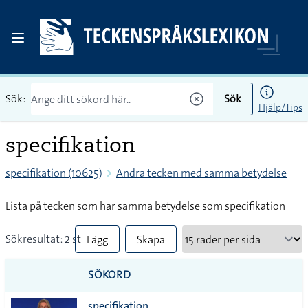
Sök:
Sök
Hjälp/Tips
specifikation
specifikation (10625)
Andra tecken med samma betydelse
Lista på tecken som har samma betydelse som specifikation
Sökresultat: 2 st
Lägg
Skapa
till
PDF
SÖKORD
alla i
specifikation