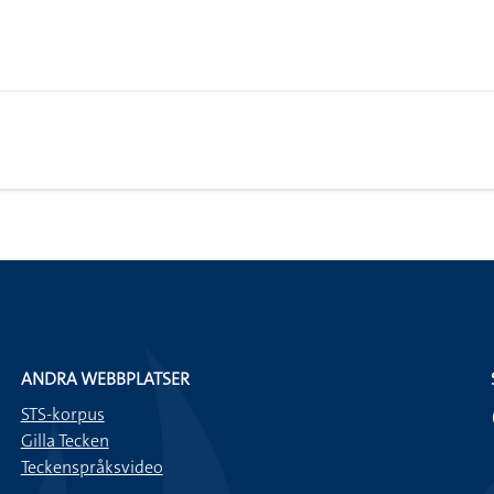
ANDRA WEBBPLATSER
STS-korpus
Gilla Tecken
Teckenspråksvideo