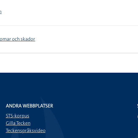
n
domar och skador
ANDRA WEBBPLATSER
STS-korpus
Gilla Tecken
Teckenspråksvideo