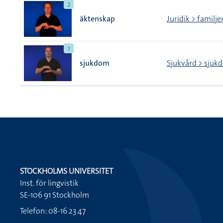
2
äktenskap
Juridik > familje
1
sjukdom
Sjukvård > sjuk
STOCKHOLMS UNIVERSITET
Inst. för lingvistik
SE-106 91 Stockholm
Telefon: 08-16 23 47