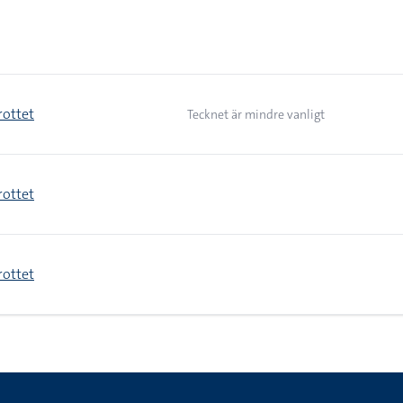
rottet
Tecknet är mindre vanligt
rottet
rottet