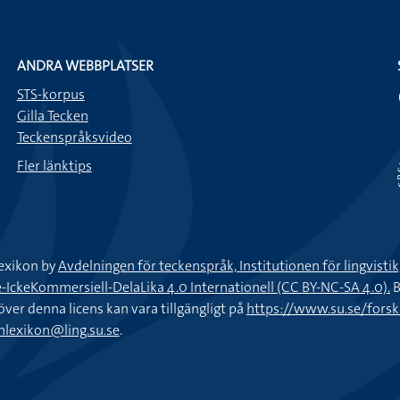
ANDRA WEBBPLATSER
STS-korpus
Gilla Tecken
Teckenspråksvideo
Fler länktips
exikon by
Avdelningen för teckenspråk, Institutionen för lingvisti
keKommersiell-DelaLika 4.0 Internationell (CC BY-NC-SA 4.0).
B
töver denna licens kan vara tillgängligt på
https://www.su.se/fors
nlexikon@ling.su.se
.