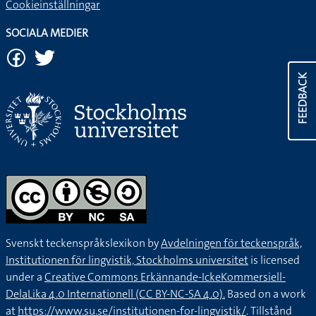
Cookieinställningar
SOCIALA MEDIER
FEEDBACK
Svenskt teckenspråkslexikon by
Avdelningen för teckenspråk,
Institutionen för lingvistik, Stockholms universitet
is licensed
under a
Creative Commons Erkännande-IckeKommersiell-
DelaLika 4.0 Internationell (CC BY-NC-SA 4.0).
Based on a work
at
https://www.su.se/institutionen-for-lingvistik/
. Tillstånd