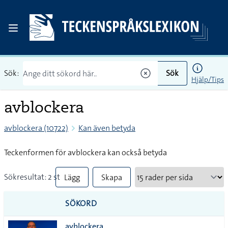
Sök:
Sök
Hjälp/Tips
avblockera
avblockera (10722)
Kan även betyda
Teckenformen för avblockera kan också betyda
Sökresultat: 2 st
Lägg
Skapa
till
PDF
SÖKORD
alla i
avblockera