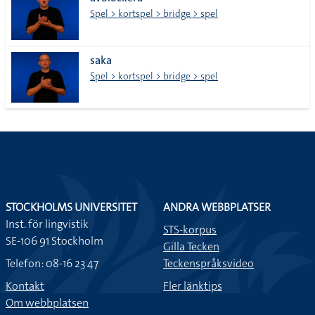
lista
Spel > kortspel > bridge > spel
saka
Spel > kortspel > bridge > spel
STOCKHOLMS UNIVERSITET
ANDRA WEBBPLATSER
Inst. för lingvistik
STS-korpus
SE-106 91 Stockholm
Gilla Tecken
Telefon: 08-16 23 47
Teckenspråksvideo
Kontakt
Fler länktips
Om webbplatsen