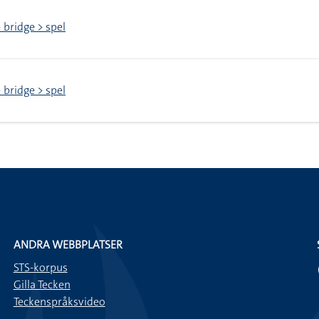
> bridge > spel
> bridge > spel
ANDRA WEBBPLATSER
STS-korpus
Gilla Tecken
Teckenspråksvideo