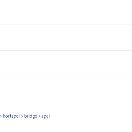
> kortspel > bridge > spel