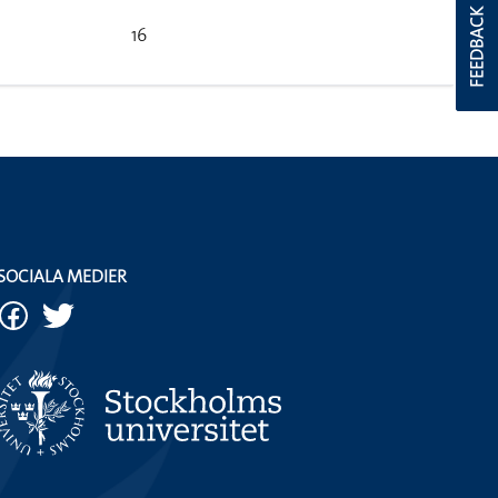
FEEDBACK
16
SOCIALA MEDIER