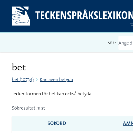
Sök:
bet
bet (10734)
Kan även betyda
Teckenformen för bet kan också betyda
Sökresultat: 11 st
SÖKORD
ÄM