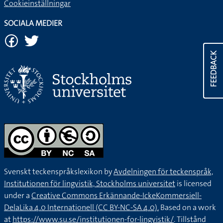
Cookieinställningar
SOCIALA MEDIER
FEEDBACK
Svenskt teckenspråkslexikon by
Avdelningen för teckenspråk,
Institutionen för lingvistik, Stockholms universitet
is licensed
under a
Creative Commons Erkännande-IckeKommersiell-
DelaLika 4.0 Internationell (CC BY-NC-SA 4.0).
Based on a work
at
https://www.su.se/institutionen-for-lingvistik/
. Tillstånd