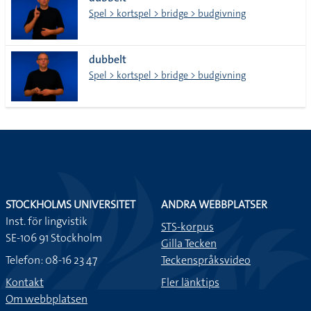
lista
Spel > kortspel > bridge > budgivning
dubbelt
Spel > kortspel > bridge > budgivning
STOCKHOLMS UNIVERSITET
ANDRA WEBBPLATSER
Inst. för lingvistik
STS-korpus
SE-106 91 Stockholm
Gilla Tecken
Telefon: 08-16 23 47
Teckenspråksvideo
Kontakt
Fler länktips
Om webbplatsen