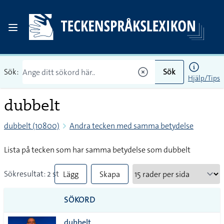
Sök:
Sök
Hjälp/Tips
dubbelt
dubbelt (10800)
Andra tecken med samma betydelse
Lista på tecken som har samma betydelse som dubbelt
Sökresultat: 2 st
Lägg
Skapa
till
PDF
SÖKORD
alla i
dubbelt