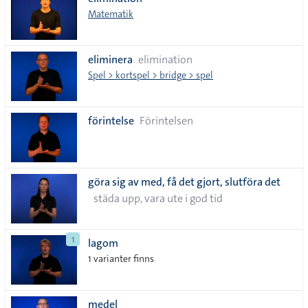
lista
Matematik
eliminera
elimination
Spel > kortspel > bridge > spel
förintelse
Förintelsen
göra sig av med, få det gjort, slutföra det
städa upp, vara ute i god tid
1
lagom
1 varianter finns
medel