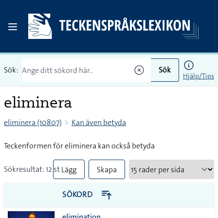
Sök:
Sök
Hjälp/Tips
eliminera
eliminera (10807)
Kan även betyda
Teckenformen för eliminera kan också betyda
Sökresultat: 12 st
Lägg
Skapa
till
PDF
SÖKORD
alla i
elimination