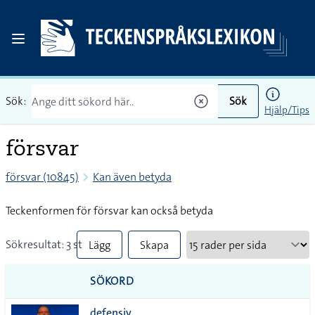
Sök:
Sök
Hjälp/Tips
försvar
försvar (10845)
Kan även betyda
Teckenformen för försvar kan också betyda
Sökresultat: 3 st
Lägg
Skapa
till
PDF
SÖKORD
alla i
defensiv