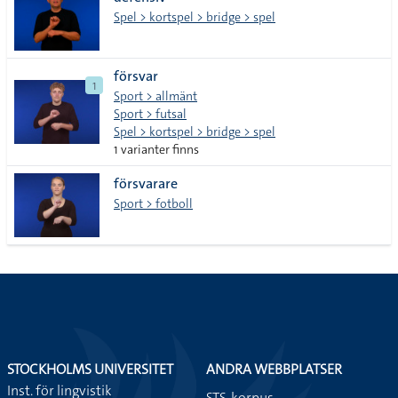
lista
Spel > kortspel > bridge > spel
försvar
1
Sport > allmänt
Sport > futsal
Spel > kortspel > bridge > spel
1 varianter finns
försvarare
Sport > fotboll
STOCKHOLMS UNIVERSITET
ANDRA WEBBPLATSER
Inst. för lingvistik
STS-korpus