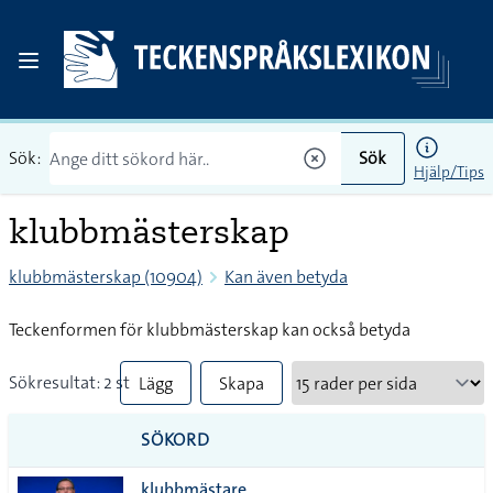
Sök:
Sök
Hjälp/Tips
klubbmästerskap
klubbmästerskap (10904)
Kan även betyda
Teckenformen för klubbmästerskap kan också betyda
Sökresultat: 2 st
Lägg
Skapa
till
PDF
SÖKORD
alla i
klubbmästare