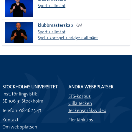
lista
Sport > allmänt
klubbmästerskap
KM
Sport > allmänt
Spel > kortspel > bridge > allmänt
STOCKHOLMS UNIVERSITET
ANDRA WEBBPLATSER
Inst. för lingvistik
STS-korpus
SE-106 91 Stockholm
Gilla Tecken
Telefon: 08-16 23 47
Teckenspråksvideo
Kontakt
Fler länktips
Om webbplatsen