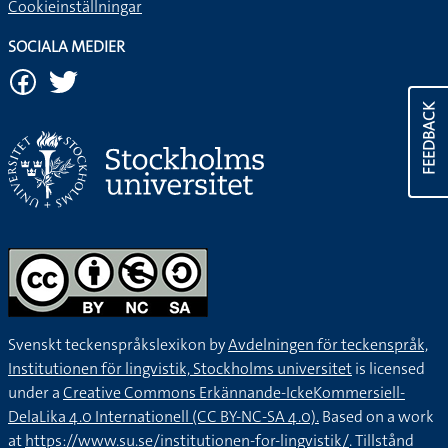
Cookieinställningar
SOCIALA MEDIER
FEEDBACK
Svenskt teckenspråkslexikon by
Avdelningen för teckenspråk,
Institutionen för lingvistik, Stockholms universitet
is licensed
under a
Creative Commons Erkännande-IckeKommersiell-
DelaLika 4.0 Internationell (CC BY-NC-SA 4.0).
Based on a work
at
https://www.su.se/institutionen-for-lingvistik/
. Tillstånd