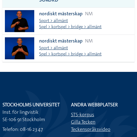
alla i
nordiskt mästerskap
NM
lista
Sport > allmänt
Spel > kortspel > bridge > allmänt
nordiskt mästerskap
NM
Sport > allmänt
Spel > kortspel > bridge > allmänt
STOCKHOLMS UNIVERSITET
ANDRA WEBBPLATSER
Inst. för lingvistik
STS-korpus
SE-106 91 Stockholm
Gilla Tecken
Telefon: 08-16 23 47
Teckenspråksvideo