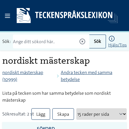
Sök:
Sök
Hjälp/Tips
nordiskt mästerskap
nordiskt mästerskap
Andra tecken med samma
(10999)
betydelse
Lista på tecken som har samma betydelse som nordiskt
mästerskap
Sökresultat: 2 st
Lägg
Skapa
till
PDF
SÖKORD