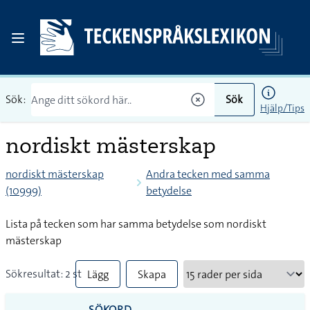
Sök:
Sök
Hjälp/Tips
nordiskt mästerskap
nordiskt mästerskap
Andra tecken med samma
(10999)
betydelse
Lista på tecken som har samma betydelse som nordiskt
mästerskap
Sökresultat: 2 st
Lägg
Skapa
till
PDF
SÖKORD