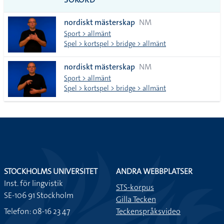
alla i
nordiskt mästerskap
NM
lista
Sport > allmänt
Spel > kortspel > bridge > allmänt
nordiskt mästerskap
NM
Sport > allmänt
Spel > kortspel > bridge > allmänt
STOCKHOLMS UNIVERSITET
ANDRA WEBBPLATSER
Inst. för lingvistik
STS-korpus
SE-106 91 Stockholm
Gilla Tecken
Telefon: 08-16 23 47
Teckenspråksvideo