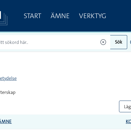
START
ÄMNE
VERKTYG
Sök
etydelse
sterskap
Lägg
ÄMNE
K