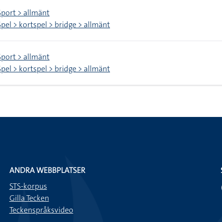
Sport > allmänt
Spel > kortspel > bridge > allmänt
Sport > allmänt
Spel > kortspel > bridge > allmänt
ANDRA WEBBPLATSER
STS-korpus
Gilla Tecken
Teckenspråksvideo