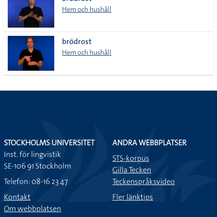
lista
Hem och hushåll
brödrost
Hem och hushåll
STOCKHOLMS UNIVERSITET
ANDRA WEBBPLATSER
Inst. för lingvistik
STS-korpus
SE-106 91 Stockholm
Gilla Tecken
Telefon: 08-16 23 47
Teckenspråksvideo
Kontakt
Fler länktips
Om webbplatsen