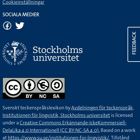
Cookieinställningar
SOCIALA MEDIER
FEEDBACK
Svenskt teckenspråkslexikon by
Avdelningen för teckenspråk,
Institutionen för lingvistik, Stockholms universitet
is licensed
under a
Creative Commons Erkännande-IckeKommersiell-
DelaLika 4.0 Internationell (CC BY-NC-SA 4.0).
Based on a work
at
https://www.su.se/institutionen-for-lingvistik/
. Tillstånd