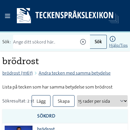
Sök:
Sök
Hjälp/Tips
brödrost
brödrost (11167)
Andra tecken med samma betydelse
Lista på tecken som har samma betydelse som brödrost
Sökresultat: 2 st
Lägg
Skapa
till
PDF
SÖKORD
alla i
brödrost