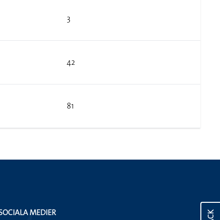
3
42
81
SOCIALA MEDIER