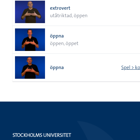
extrovert
utåtriktad, öppen
öppna
öppen, öppet
öppna
Spel > k
STOCKHOLMS UNIVERSITET