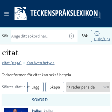
Sök:
Sök
Hjälp/Tips
citat
citat (11234)
Kan även betyda
Teckenformen för citat kan också betyda
Sökresultat: 4 st
Lägg
Skapa
till
PDF
SÖKORD
alla i
kallas
kallar