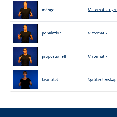
mängd
Matematik > gr
population
Matematik
proportionell
Matematik
kvantitet
Språkvetenskap