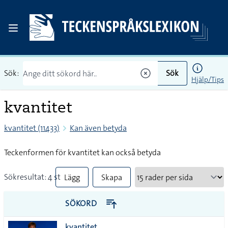
Sök:
Sök
Hjälp/Tips
kvantitet
kvantitet (11433)
Kan även betyda
Teckenformen för kvantitet kan också betyda
Sökresultat: 4 st
Lägg
Skapa
till
PDF
SÖKORD
alla i
kvantitet