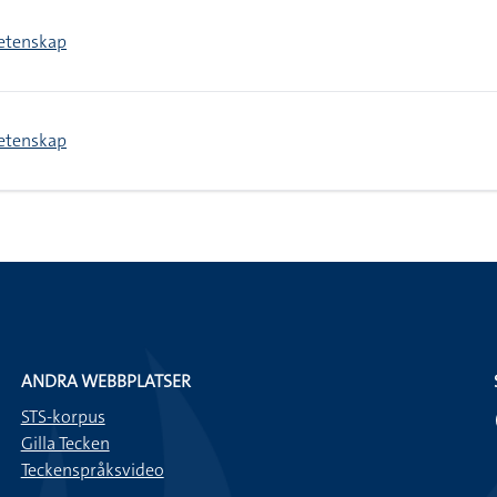
etenskap
etenskap
ANDRA WEBBPLATSER
STS-korpus
Gilla Tecken
Teckenspråksvideo