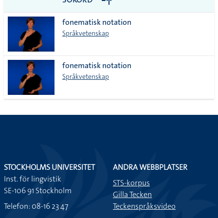
alla i
fonematisk notation
lista
Språkvetenskap
fonematisk notation
Språkvetenskap
STOCKHOLMS UNIVERSITET
ANDRA WEBBPLATSER
Inst. för lingvistik
STS-korpus
SE-106 91 Stockholm
Gilla Tecken
Telefon: 08-16 23 47
Teckenspråksvideo