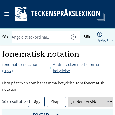
Sök:
Sök
Hjälp/Tips
fonematisk notation
fonematisk notation
Andra tecken med samma
(11772)
betydelse
Lista på tecken som har samma betydelse som fonematisk
notation
Sökresultat: 2 st
Lägg
Skapa
till
PDF
SÖKORD