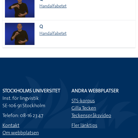
lista
Handalfabetet
Q
Handalfabetet
STOCKHOLMS UNIVERSITET
ANDRA WEBBPLATSER
Inst. för lingvistik
STS-korpus
SE-106 91 Stockholm
Gilla Tecken
Telefon: 08-16 23 47
Teckenspråksvideo
Kontakt
Fler länktips
Om webbplatsen