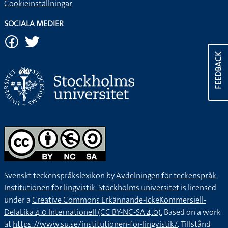
Cookieinställningar
SOCIALA MEDIER
FEEDBACK
Svenskt teckenspråkslexikon by
Avdelningen för teckenspråk,
Institutionen för lingvistik, Stockholms universitet
is licensed
under a
Creative Commons Erkännande-IckeKommersiell-
DelaLika 4.0 Internationell (CC BY-NC-SA 4.0).
Based on a work
at
https://www.su.se/institutionen-for-lingvistik/
. Tillstånd