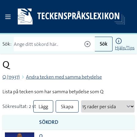
Sök:
Sök
Hjälp/Tips
Q
Q (11937)
Andra tecken med samma betydelse
Lista på tecken som har samma betydelse som Q
Sökresultat: 2 st
Lägg
Skapa
till
PDF
SÖKORD
alla i
Q