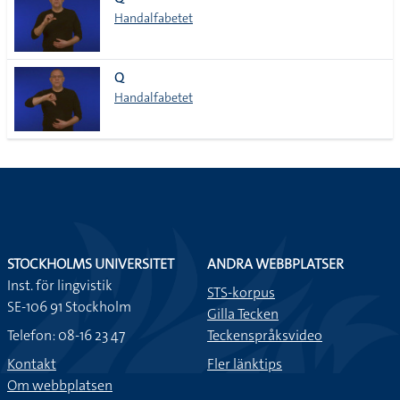
lista
Handalfabetet
Q
Handalfabetet
STOCKHOLMS UNIVERSITET
ANDRA WEBBPLATSER
Inst. för lingvistik
STS-korpus
SE-106 91 Stockholm
Gilla Tecken
Telefon: 08-16 23 47
Teckenspråksvideo
Kontakt
Fler länktips
Om webbplatsen