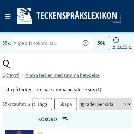
Sök:
Sök
Hjälp/Tips
Q
Q (11937)
Andra tecken med samma betydelse
Lista på tecken som har samma betydelse som Q
Sökresultat: 2 st
Lägg
Skapa
till
PDF
SÖKORD
alla i
Q