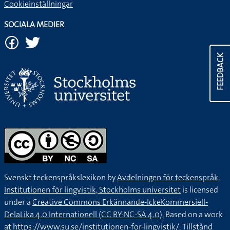
Cookieinställningar
SOCIALA MEDIER
FEEDBACK
Svenskt teckenspråkslexikon by
Avdelningen för teckenspråk,
Institutionen för lingvistik, Stockholms universitet
is licensed
under a
Creative Commons Erkännande-IckeKommersiell-
DelaLika 4.0 Internationell (CC BY-NC-SA 4.0).
Based on a work
at
https://www.su.se/institutionen-for-lingvistik/
. Tillstånd