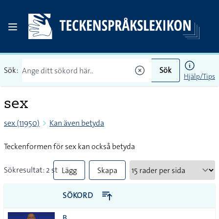
Sök:
Sök
Hjälp/Tips
sex
sex (11950)
Kan även betyda
Teckenformen för sex kan också betyda
Sökresultat: 2 st
Lägg
Skapa
till
PDF
SÖKORD
alla i
B