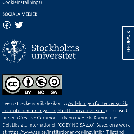
Cookieinställningar
SOCIALA MEDIER
FEEDBACK
Svenskt teckenspråkslexikon by
Avdelningen för teckenspråk,
Institutionen för lingvistik, Stockholms universitet
is licensed
under a
Creative Commons Erkännande-IckeKommersiell-
DelaLika 4.0 Internationell (CC BY-NC-SA 4.0).
Based on a work
at
https://www.su.se/institutionen-for-lingvistik/
. Tillstånd