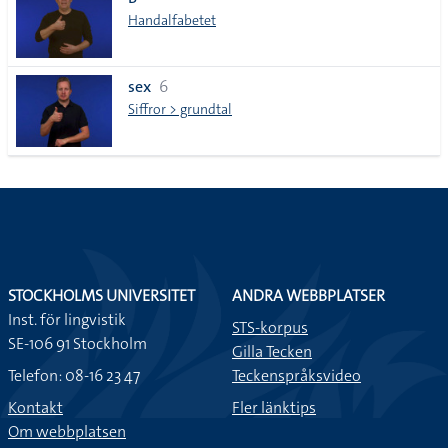
lista
Handalfabetet
sex
6
Siffror > grundtal
STOCKHOLMS UNIVERSITET
ANDRA WEBBPLATSER
Inst. för lingvistik
STS-korpus
SE-106 91 Stockholm
Gilla Tecken
Telefon: 08-16 23 47
Teckenspråksvideo
Kontakt
Fler länktips
Om webbplatsen