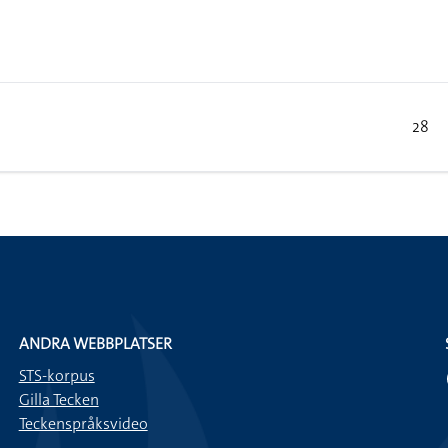
28
ANDRA WEBBPLATSER
STS-korpus
Gilla Tecken
Teckenspråksvideo