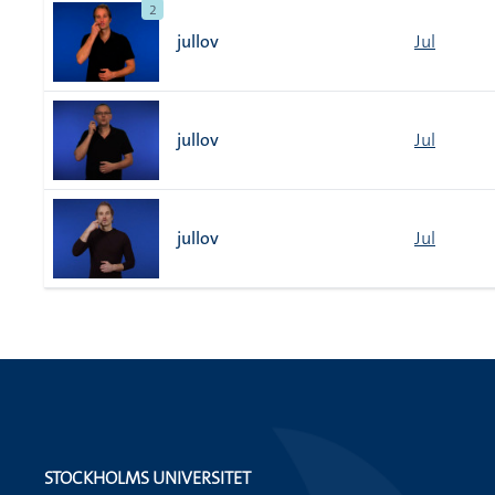
2
jullov
Jul
jullov
Jul
jullov
Jul
STOCKHOLMS UNIVERSITET