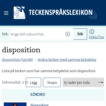
Sök:
Sök
Hjälp/Tips
disposition
disposition (12096)
Andra tecken med samma betydelse
Lista på tecken som har samma betydelse som disposition
Sökresultat: 2 st
Lägg
Skapa
till
PDF
SÖKORD
alla i
disposition