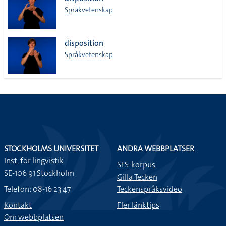
lista
Språkvetenskap
disposition
Språkvetenskap
STOCKHOLMS UNIVERSITET
ANDRA WEBBPLATSER
Inst. för lingvistik
STS-korpus
SE-106 91 Stockholm
Gilla Tecken
Telefon: 08-16 23 47
Teckenspråksvideo
Kontakt
Fler länktips
Om webbplatsen