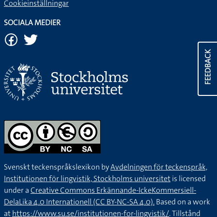
Cookieinställningar
SOCIALA MEDIER
FEEDBACK
Svenskt teckenspråkslexikon by
Avdelningen för teckenspråk,
Institutionen för lingvistik, Stockholms universitet
is licensed
under a
Creative Commons Erkännande-IckeKommersiell-
DelaLika 4.0 Internationell (CC BY-NC-SA 4.0).
Based on a work
at
https://www.su.se/institutionen-for-lingvistik/
. Tillstånd