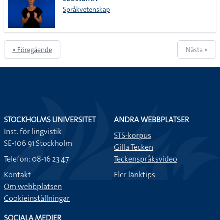
lista
Språkvetenskap
« Föregående
Nästa »
STOCKHOLMS UNIVERSITET
ANDRA WEBBPLATSER
Inst. för lingvistik
STS-korpus
SE-106 91 Stockholm
Gilla Tecken
Telefon: 08-16 23 47
Teckenspråksvideo
Kontakt
Fler länktips
Om webbplatsen
Cookieinställningar
SOCIALA MEDIER