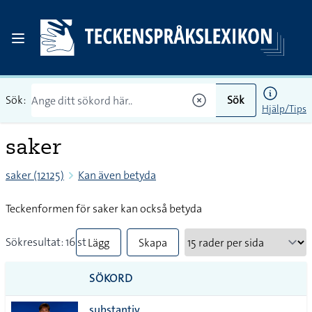
Sök:
Sök
Hjälp/Tips
saker
saker (12125)
Kan även betyda
Teckenformen för saker kan också betyda
Sökresultat: 16 st
Lägg
Skapa
till
PDF
SÖKORD
alla i
substantiv