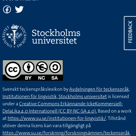
FEEDBACK
Svenskt teckenspråkslexikon by
Avdelningen för teckenspråk,
Institutionen för lingvistik, Stockholms universitet
is licensed
under a
Creative Commons Erkännande-IckeKommersiell-
DelaLika 4.0 Internationell (CC BY-NC-SA 4.0).
Based on a work
at
https://www.su.se/institutionen-for-lingvistik/
. Tillstånd
utöver denna licens kan vara tillgängligt på
https://www.su.se/forskning/forskningsämnen/teckenspråk
.