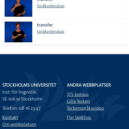
lista
Språkvetenskap
transfer
Språkvetenskap
STOCKHOLMS UNIVERSITET
ANDRA WEBBPLATSER
Inst. för lingvistik
STS-korpus
SE-106 91 Stockholm
Gilla Tecken
Telefon: 08-16 23 47
Teckenspråksvideo
Kontakt
Fler länktips
Om webbplatsen