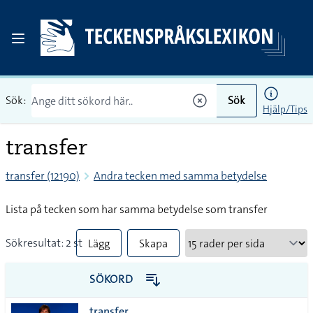
Sök:
Sök
Hjälp/Tips
transfer
transfer (12190)
Andra tecken med samma betydelse
Lista på tecken som har samma betydelse som transfer
Sökresultat: 2 st
Lägg
Skapa
till
PDF
SÖKORD
alla i
transfer