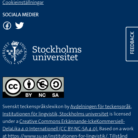
Cookieinställningar
SOCIALA MEDIER
FEEDBACK
Svenskt teckenspråkslexikon by
Avdelningen för teckenspråk,
Institutionen för lingvistik, Stockholms universitet
is licensed
under a
Creative Commons Erkännande-IckeKommersiell-
DelaLika 4.0 Internationell (CC BY-NC-SA 4.0).
Based on a work
at
https://www.su.se/institutionen-for-lingvistik/
. Tillstånd