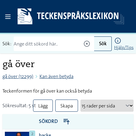
Sök:
Sök
Hjälp/Tips
gå över
gå över (12299)
Kan även betyda
Teckenformen för gå över kan också betyda
Sökresultat: 5 st
Lägg
Skapa
till
PDF
SÖKORD
alla i
2
backe