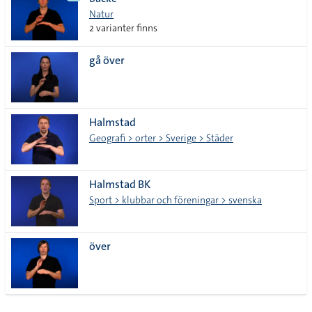
lista
Natur
2 varianter finns
gå över
Halmstad
Geografi > orter > Sverige > Städer
Halmstad BK
Sport > klubbar och föreningar > svenska
över