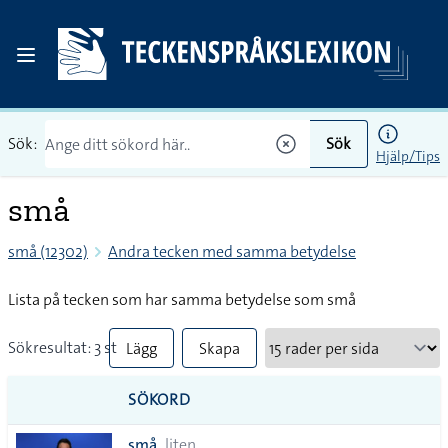
Sök:
Sök
Hjälp/Tips
små
små (12302)
Andra tecken med samma betydelse
Lista på tecken som har samma betydelse som små
Sökresultat: 3 st
Lägg
Skapa
till
PDF
SÖKORD
alla i
små
liten