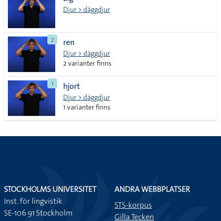
lista
Djur > däggdjur
2
ren
Djur > däggdjur
2 varianter finns
1
hjort
Djur > däggdjur
1 varianter finns
STOCKHOLMS UNIVERSITET
ANDRA WEBBPLATSER
Inst. för lingvistik
STS-korpus
SE-106 91 Stockholm
Gilla Tecken