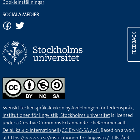
Cookieinställningar
SOCIALA MEDIER
FEEDBACK
Svenskt teckenspråkslexikon by
Avdelningen för teckenspråk,
Institutionen för lingvistik, Stockholms universitet
is licensed
under a
Creative Commons Erkännande-IckeKommersiell-
DelaLika 4.0 Internationell (CC BY-NC-SA 4.0).
Based on a work
at
https://www.su.se/institutionen-for-lingvistik/
. Tillstånd