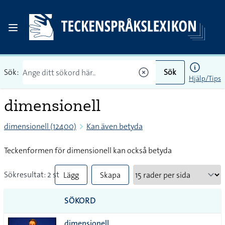
Sök:
Sök
Hjälp/Tips
dimensionell
dimensionell (12400)
Kan även betyda
Teckenformen för dimensionell kan också betyda
Sökresultat: 2 st
Lägg
Skapa
till
PDF
SÖKORD
alla i
dimensionell