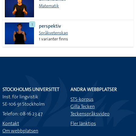
lista
Matematik
1
perspektiv
Språkvetenskap
1 varianter finns
STOCKHOLMS UNIVERSITET
ANDRA WEBBPLATSER
Inst. för lingvistik
STS-korpus
SE-106 91 Stockholm
Gilla Tecken
Telefon: 08-16 23 47
Teckenspråksvideo
Kontakt
Fler länktips
Om webbplatsen