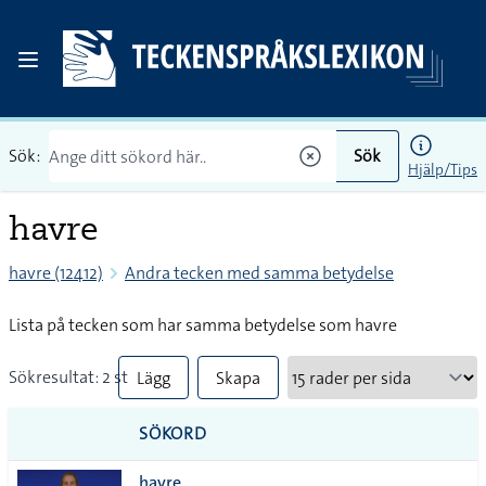
Sök:
Sök
Hjälp/Tips
havre
havre (12412)
Andra tecken med samma betydelse
Lista på tecken som har samma betydelse som havre
Sökresultat: 2 st
Lägg
Skapa
till
PDF
SÖKORD
alla i
havre