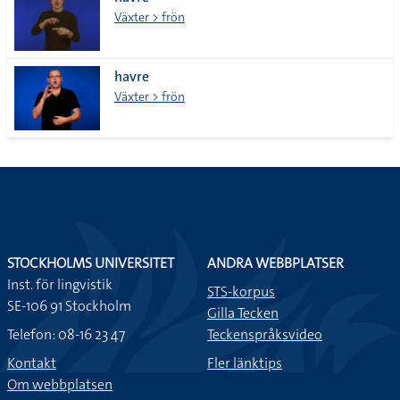
lista
Växter > frön
havre
Växter > frön
STOCKHOLMS UNIVERSITET
ANDRA WEBBPLATSER
Inst. för lingvistik
STS-korpus
SE-106 91 Stockholm
Gilla Tecken
Telefon: 08-16 23 47
Teckenspråksvideo
Kontakt
Fler länktips
Om webbplatsen