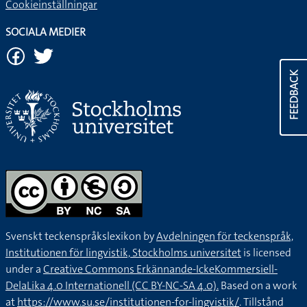
Cookieinställningar
SOCIALA MEDIER
FEEDBACK
Svenskt teckenspråkslexikon by
Avdelningen för teckenspråk,
Institutionen för lingvistik, Stockholms universitet
is licensed
under a
Creative Commons Erkännande-IckeKommersiell-
DelaLika 4.0 Internationell (CC BY-NC-SA 4.0).
Based on a work
at
https://www.su.se/institutionen-for-lingvistik/
. Tillstånd