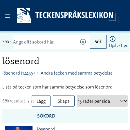
Sök:
Sök
Hjälp/Tips
lösenord
lösenord (12455)
Andra tecken med samma betydelse
Lista på tecken som har samma betydelse som lösenord
Sökresultat: 2 st
Lägg
Skapa
till
PDF
SÖKORD
alla i
lösenord