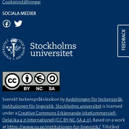
Cookieinställningar
SOCIALA MEDIER
FEEDBACK
Svenskt teckenspråkslexikon by
Avdelningen för teckenspråk,
Institutionen för lingvistik, Stockholms universitet
is licensed
under a
Creative Commons Erkännande-IckeKommersiell-
DelaLika 4.0 Internationell (CC BY-NC-SA 4.0).
Based on a work
at
https://www.su.se/institutionen-for-lingvistik/
. Tillstånd