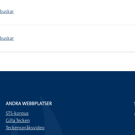
 buskar
 buskar
ANDRA WEBBPLATSER
STS-korpus
Gilla Tecken
Teckenspråksvideo