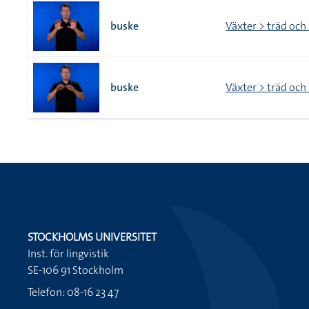
buske
Växter > träd och
buske
Växter > träd och
STOCKHOLMS UNIVERSITET
Inst. för lingvistik
SE-106 91 Stockholm
Telefon: 08-16 23 47