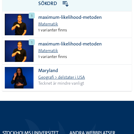
till
PDF
SÖKORD
alla i
1
maximum-likelihood-metoden
lista
Matematik
1 varianter finns
1
maximum-likelihood-metoden
Matematik
1 varianter finns
Maryland
Geografi > delstater i USA
Tecknet är mindre vanligt
STOCKHOLMS UNIVERSITET
ANDRA WEBBPLATSER