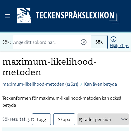
Sök:
Sök
Hjälp/Tips
maximum-likelihood-
metoden
maximum-likelihood-metoden (12621)
Kan även betyda
Teckenformen för maximum-likelihood-metoden kan också
betyda
Sökresultat: 3 st
Lägg
Skapa