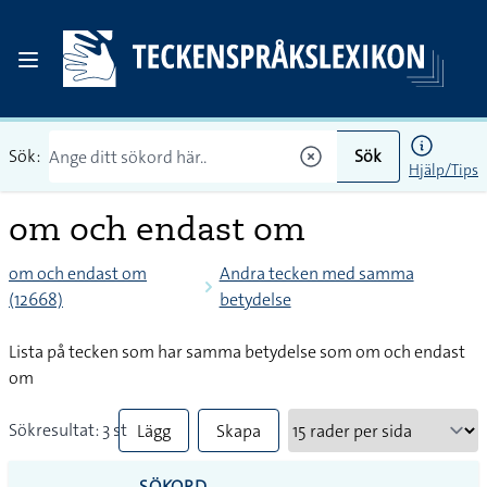
Sök:
Sök
Hjälp/Tips
om och endast om
om och endast om
Andra tecken med samma
(12668)
betydelse
Lista på tecken som har samma betydelse som om och endast
om
Sökresultat: 3 st
Lägg
Skapa
till
PDF
SÖKORD