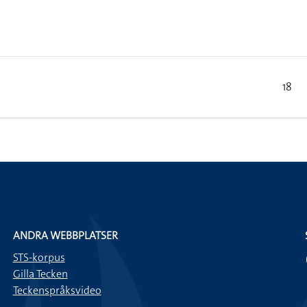
18
ANDRA WEBBPLATSER
STS-korpus
Gilla Tecken
Teckenspråksvideo