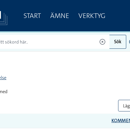
START
ÄMNE
VERKTYG
Sök
lse
 med
Lägg
KOMME