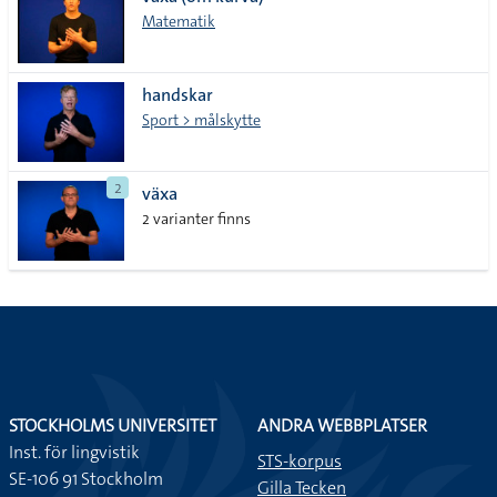
lista
Matematik
handskar
Sport > målskytte
2
växa
2 varianter finns
STOCKHOLMS UNIVERSITET
ANDRA WEBBPLATSER
Inst. för lingvistik
STS-korpus
SE-106 91 Stockholm
Gilla Tecken