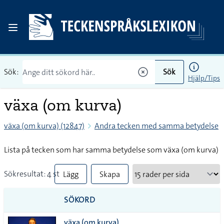
Sök:
Sök
Hjälp/Tips
växa (om kurva)
växa (om kurva) (12847)
Andra tecken med samma betydelse
Lista på tecken som har samma betydelse som växa (om kurva)
Sökresultat: 4 st
Lägg
Skapa
till
PDF
SÖKORD
alla i
växa (om kurva)