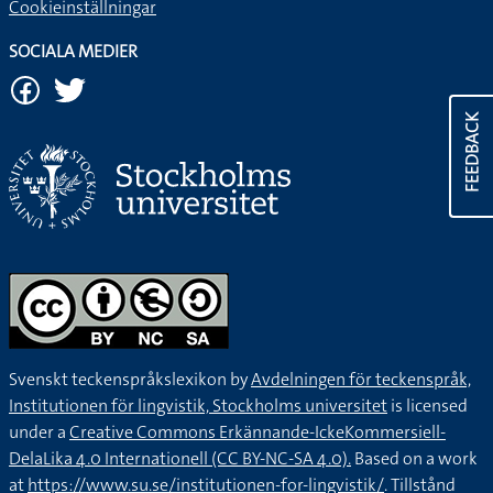
Cookieinställningar
SOCIALA MEDIER
FEEDBACK
Svenskt teckenspråkslexikon by
Avdelningen för teckenspråk,
Institutionen för lingvistik, Stockholms universitet
is licensed
under a
Creative Commons Erkännande-IckeKommersiell-
DelaLika 4.0 Internationell (CC BY-NC-SA 4.0).
Based on a work
at
https://www.su.se/institutionen-for-lingvistik/
. Tillstånd