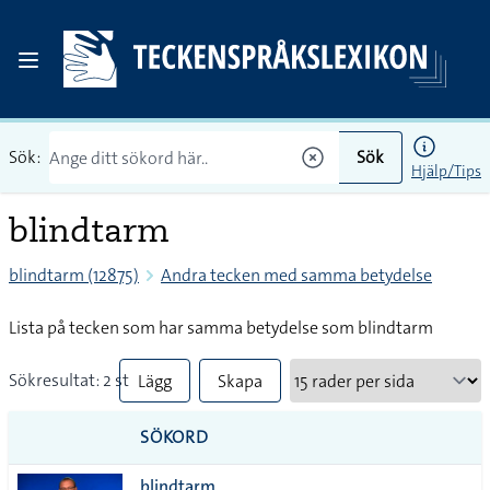
Sök:
Sök
Hjälp/Tips
blindtarm
blindtarm (12875)
Andra tecken med samma betydelse
Lista på tecken som har samma betydelse som blindtarm
Sökresultat: 2 st
Lägg
Skapa
till
PDF
SÖKORD
alla i
blindtarm