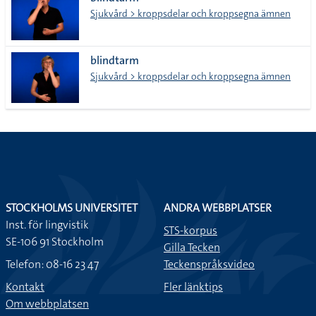
lista
Sjukvård > kroppsdelar och kroppsegna ämnen
blindtarm
Sjukvård > kroppsdelar och kroppsegna ämnen
STOCKHOLMS UNIVERSITET
ANDRA WEBBPLATSER
Inst. för lingvistik
STS-korpus
SE-106 91 Stockholm
Gilla Tecken
Telefon: 08-16 23 47
Teckenspråksvideo
Kontakt
Fler länktips
Om webbplatsen