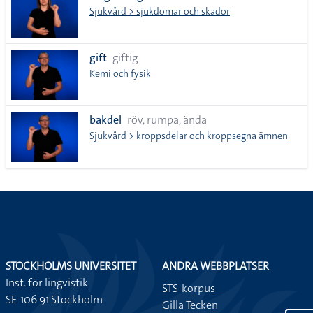
Sjukvård > sjukdomar och skador
gift
giftig
Kemi och fysik
bakdel
röv, rumpa, ända
Sjukvård > kroppsdelar och kroppsegna ämnen
STOCKHOLMS UNIVERSITET
ANDRA WEBBPLATSER
Inst. för lingvistik
STS-korpus
SE-106 91 Stockholm
Gilla Tecken