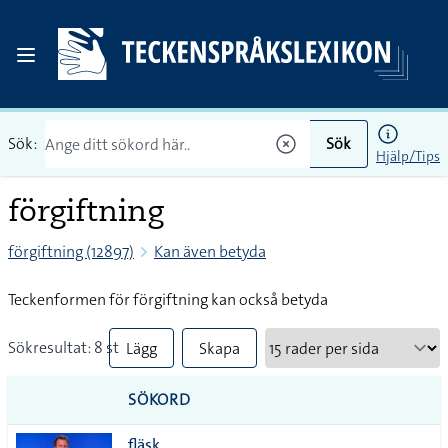
Sök:
Sök
Hjälp/Tips
förgiftning
förgiftning (12897)
Kan även betyda
Teckenformen för förgiftning kan också betyda
Sökresultat: 8 st
Lägg
Skapa
till
PDF
SÖKORD
alla i
fläsk