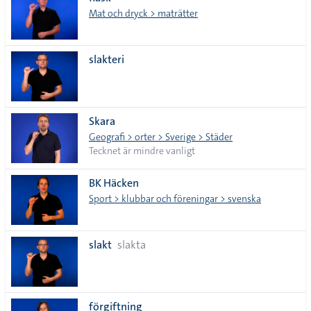
lista
Mat och dryck > maträtter
slakteri
Skara
Geografi > orter > Sverige > Städer
Tecknet är mindre vanligt
BK Häcken
Sport > klubbar och föreningar > svenska
kränkande
slakt
slakta
förgiftning