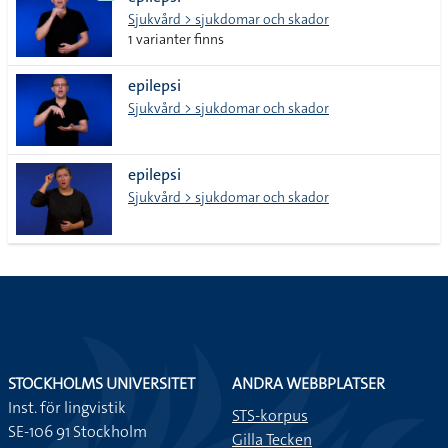
lista
Sjukvård > sjukdomar och skador
1 varianter finns
epilepsi
Sjukvård > sjukdomar och skador
epilepsi
Sjukvård > sjukdomar och skador
STOCKHOLMS UNIVERSITET
ANDRA WEBBPLATSER
Inst. för lingvistik
STS-korpus
SE-106 91 Stockholm
Gilla Tecken