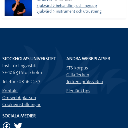
lista
Sjukvård > behandling och ingrepp
Sjukvård > instrument och utrustning
STOCKHOLMS UNIVERSITET
ANDRA WEBBPLATSER
Inst. för lingvistik
STS-korpus
SE-106 91 Stockholm
Gilla Tecken
Telefon: 08-16 23 47
Teckenspråksvideo
Kontakt
Fler länktips
Om webbplatsen
Cookieinställningar
SOCIALA MEDIER