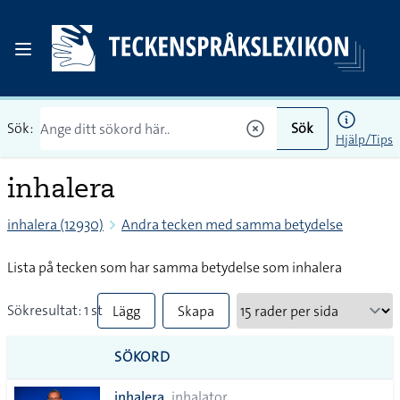
Sök:
Sök
Hjälp/Tips
inhalera
inhalera (12930)
Andra tecken med samma betydelse
Lista på tecken som har samma betydelse som inhalera
Sökresultat: 1 st
Lägg
Skapa
till
PDF
SÖKORD
alla i
inhalera
inhalator