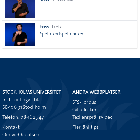
lista
triss
tretal
Spel > kortspel > poker
STOCKHOLMS UNIVERSITET
ANDRA WEBBPLATSER
Inst. för lingvistik
STS-korpus
SE-106 91 Stockholm
Gilla Tecken
Telefon: 08-16 23 47
Teckenspråksvideo
Kontakt
Fler länktips
Om webbplatsen