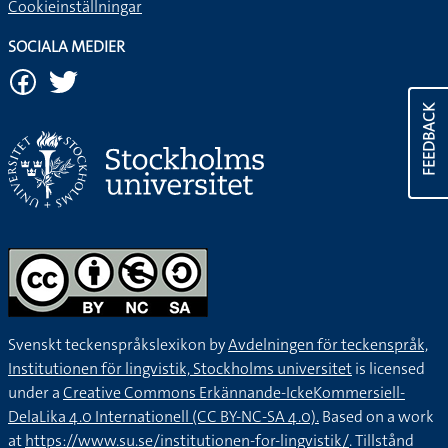
Cookieinställningar
SOCIALA MEDIER
FEEDBACK
Svenskt teckenspråkslexikon by
Avdelningen för teckenspråk,
Institutionen för lingvistik, Stockholms universitet
is licensed
under a
Creative Commons Erkännande-IckeKommersiell-
DelaLika 4.0 Internationell (CC BY-NC-SA 4.0).
Based on a work
at
https://www.su.se/institutionen-for-lingvistik/
. Tillstånd