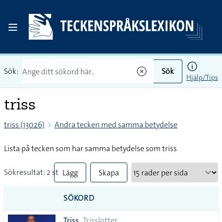
Sök:
Sök
Hjälp/Tips
triss
triss (13026)
Andra tecken med samma betydelse
Lista på tecken som har samma betydelse som triss
Sökresultat: 2 st
Lägg
Skapa
till
PDF
SÖKORD
alla i
Triss
Trisslotter