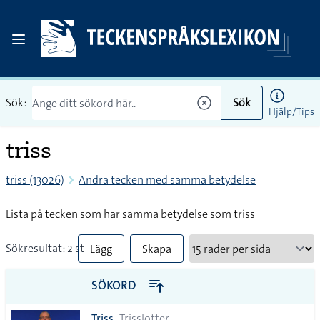
Sök:
Sök
Hjälp/Tips
triss
triss (13026)
Andra tecken med samma betydelse
Lista på tecken som har samma betydelse som triss
Sökresultat: 2 st
Lägg
Skapa
till
PDF
SÖKORD
alla i
Triss
Trisslotter