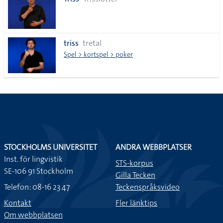
lista
triss
tretal
Spel > kortspel > poker
STOCKHOLMS UNIVERSITET
ANDRA WEBBPLATSER
Inst. för lingvistik
STS-korpus
SE-106 91 Stockholm
Gilla Tecken
Telefon: 08-16 23 47
Teckenspråksvideo
Kontakt
Fler länktips
Om webbplatsen