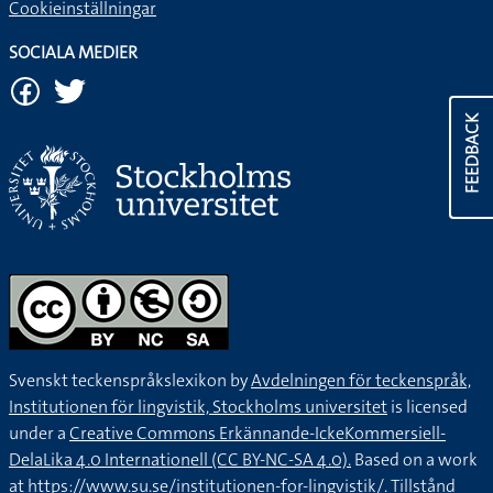
Cookieinställningar
SOCIALA MEDIER
FEEDBACK
Svenskt teckenspråkslexikon by
Avdelningen för teckenspråk,
Institutionen för lingvistik, Stockholms universitet
is licensed
under a
Creative Commons Erkännande-IckeKommersiell-
DelaLika 4.0 Internationell (CC BY-NC-SA 4.0).
Based on a work
at
https://www.su.se/institutionen-for-lingvistik/
. Tillstånd