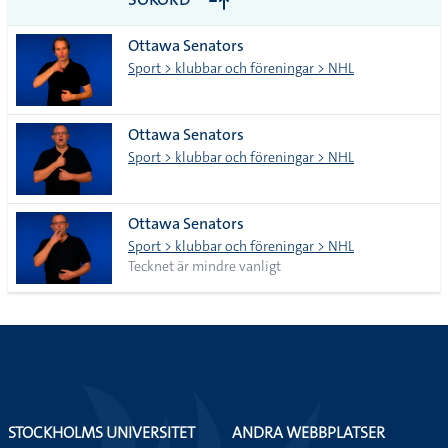
alla i
Ottawa Senators
lista
Sport > klubbar och föreningar > NHL
Ottawa Senators
Sport > klubbar och föreningar > NHL
Ottawa Senators
Sport > klubbar och föreningar > NHL
Tecknet är mindre vanligt
STOCKHOLMS UNIVERSITET
ANDRA WEBBPLATSER