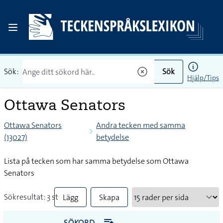
Sök:
Sök
Hjälp/Tips
Ottawa Senators
Ottawa Senators
Andra tecken med samma
(13027)
betydelse
Lista på tecken som har samma betydelse som Ottawa
Senators
Sökresultat: 3 st
Lägg
Skapa
till
PDF
SÖKORD