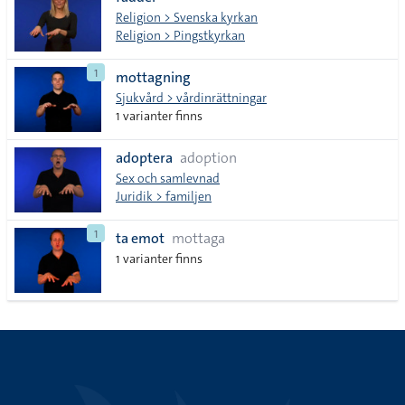
lista
Religion > Svenska kyrkan
Religion > Pingstkyrkan
1
mottagning
Sjukvård > vårdinrättningar
1 varianter finns
adoptera
adoption
Sex och samlevnad
Juridik > familjen
1
ta emot
mottaga
1 varianter finns