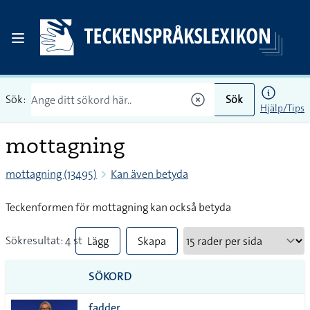
Sök:
Sök
Hjälp/Tips
mottagning
mottagning (13495)
Kan även betyda
Teckenformen för mottagning kan också betyda
Sökresultat: 4 st
Lägg
Skapa
till
PDF
SÖKORD
alla i
fadder